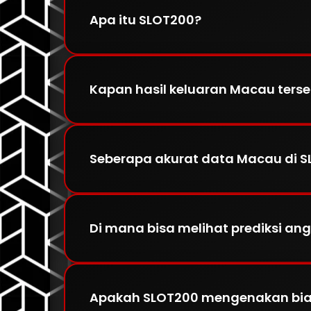
Apa itu SLOT200?
SLOT200 adalah situs terpercaya yang be
hasil keluaran Macau secara real-time, 
Kapan hasil keluaran Macau ters
Hasil keluaran Macau di SLOT200 tersedia 
malam sekitar 19.00 WIB, dan tengah mal
Seberapa akurat data Macau di 
SLOT200 menyediakan data Macau yang d
akurat dan dapat diandalkan oleh pemai
Prediksi angka Toto Macau dapat ditemu
sebelumnya dan pola statistik yang serin