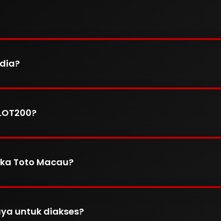
rfungsi sebagai bandar toto macau dan situs togel onlin
prediksi angka Toto Macau, dan data pengeluaran resmi y
edia?
dalam beberapa sesi setiap hari, seperti siang sekitar puk
am pukul 00.01 WIB. Jadwal ini dapat berubah, jadi pasti
SLOT200?
iambil langsung dari sumber resmi, memastikan bahwa s
n yang ingin bermain melalui bandar toto macau.
Di mana bisa melihat prediksi angka Toto Macau?
kan langsung di halaman utama SLOT200. Prediksi ini ber
g digunakan oleh situs togel online.
Apakah SLOT200 mengenakan biaya untuk diakses?