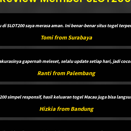
u di SLOT200 saya merasa aman. Ini benar-benar situs togel terp
Tomi from Surabaya
kurasinya gapernah meleset, selalu update setiap hari, jadi coco
Ranti from Palembang
00 simpel responsif, hasil keluaran togel Macau juga bisa langsun
Hizkia from Bandung