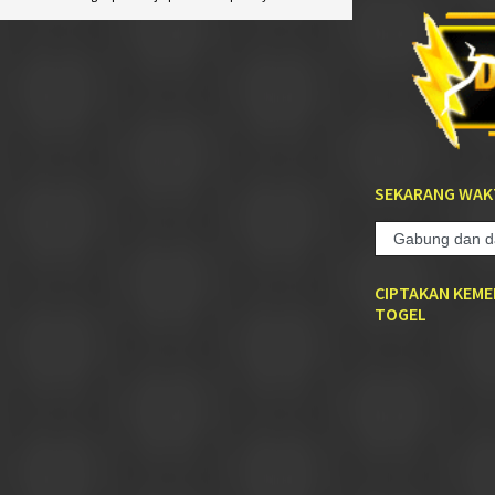
SEKARANG WAKT
CIPTAKAN KEM
TOGEL