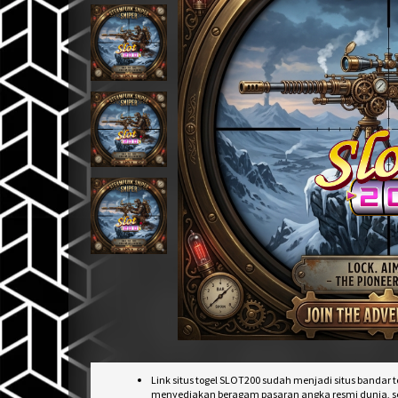
Link situs togel SLOT200 sudah menjadi situs bandar t
menyediakan beragam pasaran angka resmi dunia, ser