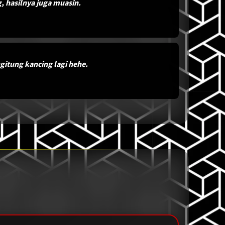
, hasilnya juga muasin.
gitung kancing lagi hehe.