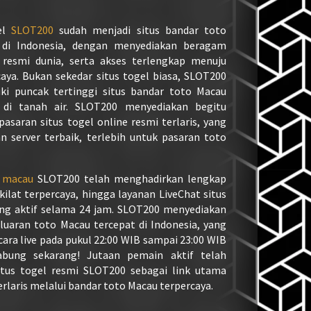
eral.regular_price
eral.sale_price
gel
SLOT200
sudah menjadi situs bandar toto
s di Indonesia, dengan menyediakan beragam
resmi dunia, serta akses terlengkap menuju
caya. Bukan sekedar situs togel biasa, SLOT200
i puncak tertinggi situs bandar toto Macau
 di tanah air. SLOT200 menyediakan begitu
asaran situs togel online resmi terlaris, yang
n server terbaik, terlebih untuk pasaran toto
 macau
SLOT200 telah menghadirkan lengkap
kilat terpercaya, hingga layanan LiveChat situs
ang aktif selama 24 jam. SLOT200 menyediakan
luaran toto Macau tercepat di Indonesia, yang
ara live pada pukul 22:00 WIB sampai 23:00 WIB
Gabung sekarang! Jutaan pemain aktif telah
itus togel resmi SLOT200 sebagai link utama
rlaris melalui bandar toto Macau terpercaya.