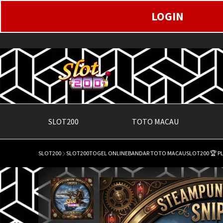
LOGIN
SLOT200
TOTO MACAU
SLOT200
SLOT200
TOGEL ONLINE
BANDAR TOTO MACAU
SLOT200 🏆 