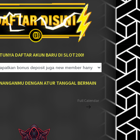
UNYA DAFTAR AKUN BARU DI SLOT200!
ENANGANMU DENGAN ATUR TANGGAL BERMAIN